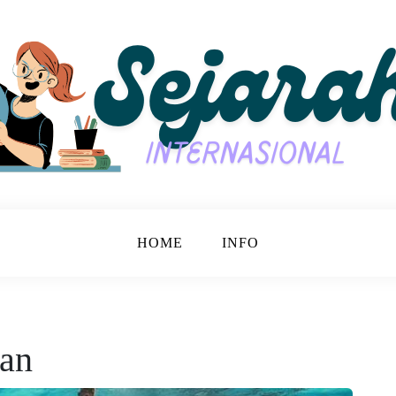
jarah Bersama.
nasional
HOME
INFO
ran