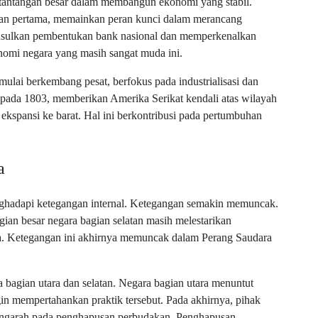
tantangan besar dalam membangun ekonomi yang stabil.
an pertama, memainkan peran kunci dalam merancang
gusulkan pembentukan bank nasional dan memperkenalkan
nomi negara yang masih sangat muda ini.
lai berkembang pesat, berfokus pada industrialisasi dan
 pada 1803, memberikan Amerika Serikat kendali atas wilayah
 ekspansi ke barat. Hal ini berkontribusi pada pertumbuhan
a
ghadapi ketegangan internal. Ketegangan semakin memuncak.
ian besar negara bagian selatan masih melestarikan
a. Ketegangan ini akhirnya memuncak dalam Perang Saudara
a bagian utara dan selatan. Negara bagian utara menuntut
in mempertahankan praktik tersebut. Pada akhirnya, pihak
engarah pada penghapusan perbudakan. Penghapusan