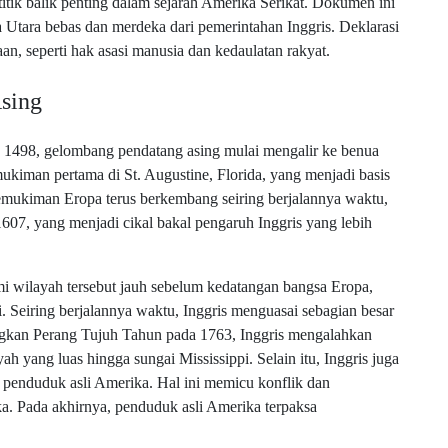
tik balik penting dalam sejarah Amerika Serikat. Dokumen ini
 Utara bebas dan merdeka dari pemerintahan Inggris. Deklarasi
an, seperti hak asasi manusia dan kedaulatan rakyat.
sing
 1498, gelombang pendatang asing mulai mengalir ke benua
kiman pertama di St. Augustine, Florida, yang menjadi basis
mukiman Eropa terus berkembang seiring berjalannya waktu,
607, yang menjadi cikal bakal pengaruh Inggris yang lebih
i wilayah tersebut jauh sebelum kedatangan bangsa Eropa,
 Seiring berjalannya waktu, Inggris menguasai sebagian besar
gkan Perang Tujuh Tahun pada 1763, Inggris mengalahkan
h yang luas hingga sungai Mississippi. Selain itu, Inggris juga
penduduk asli Amerika. Hal ini memicu konflik dan
a. Pada akhirnya, penduduk asli Amerika terpaksa