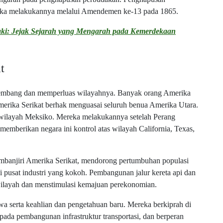
ereka melakukannya melalui Amendemen ke-13 pada 1865.
ki: Jejak Sejarah yang Mengarah pada Kemerdekaan
t
rkembang dan memperluas wilayahnya. Banyak orang Amerika
merika Serikat berhak menguasai seluruh benua Amerika Utara.
wilayah Meksiko. Mereka melakukannya setelah Perang
emberikan negara ini kontrol atas wilayah California, Texas,
mbanjiri Amerika Serikat, mendorong pertumbuhan populasi
di pusat industri yang kokoh. Pembangunan jalur kereta api dan
 wilayah dan menstimulasi kemajuan perekonomian.
a serta keahlian dan pengetahuan baru. Mereka berkiprah di
pada pembangunan infrastruktur transportasi, dan berperan