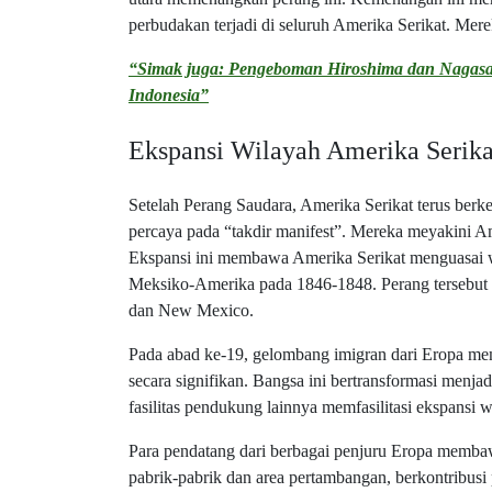
perbudakan terjadi di seluruh Amerika Serikat. M
“Simak juga: Pengeboman Hiroshima dan Nagasa
Indonesia”
Ekspansi Wilayah Amerika Serika
Setelah Perang Saudara, Amerika Serikat terus be
percaya pada “takdir manifest”. Mereka meyakini A
Ekspansi ini membawa Amerika Serikat menguasai 
Meksiko-Amerika pada 1846-1848. Perang tersebut m
dan New Mexico.
Pada abad ke-19, gelombang imigran dari Eropa me
secara signifikan. Bangsa ini bertransformasi menja
fasilitas pendukung lainnya memfasilitasi ekspansi
Para pendatang dari berbagai penjuru Eropa membaw
pabrik-pabrik dan area pertambangan, berkontribusi 