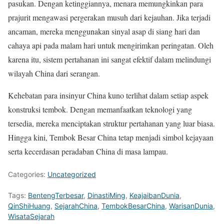
pasukan. Dengan ketinggiannya, menara memungkinkan para
prajurit mengawasi pergerakan musuh dari kejauhan. Jika terjadi
ancaman, mereka menggunakan sinyal asap di siang hari dan
cahaya api pada malam hari untuk mengirimkan peringatan. Oleh
karena itu, sistem pertahanan ini sangat efektif dalam melindungi
wilayah China dari serangan.
Kehebatan para insinyur China kuno terlihat dalam setiap aspek
konstruksi tembok. Dengan memanfaatkan teknologi yang
tersedia, mereka menciptakan struktur pertahanan yang luar biasa.
Hingga kini, Tembok Besar China tetap menjadi simbol kejayaan
serta kecerdasan peradaban China di masa lampau.
Categories:
Uncategorized
Tags:
BentengTerbesar
,
DinastiMing
,
KeajaibanDunia
,
QinShiHuang
,
SejarahChina
,
TembokBesarChina
,
WarisanDunia
,
WisataSejarah